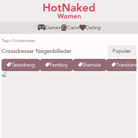
Games
Cams
Dating
Tags
Crossdresser
Crossdresser Nøgenbilleder
Populær
Tøsedreng
Femboy
Shemale
Transkønn