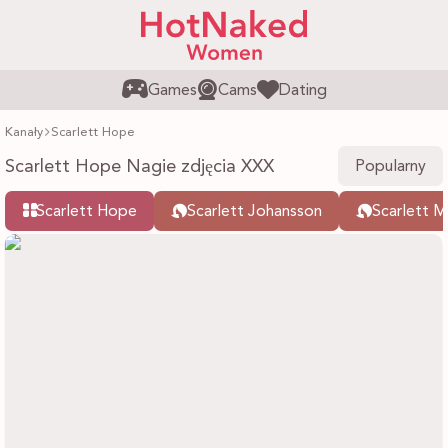
Games
Cams
Dating
Kanały
Scarlett Hope
Scarlett Hope Nagie zdjęcia XXX
Popularny
Scarlett Hope
Scarlett Johansson
Scarlett 