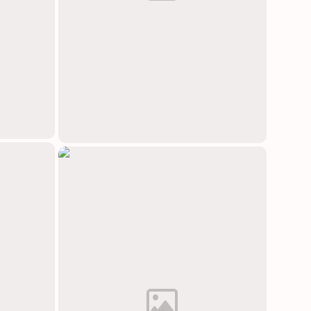
中文(简体)
日本語
Polski
Čeština
Svenska
Norsk
Dansk
Русский