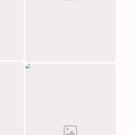
中文(简体)
日本語
Polski
Čeština
Svenska
Norsk
Dansk
Русский