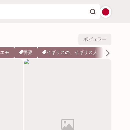
English
ポピュラー
Español
エモ
警察
イギリスの、イギリス人
日本の、
Deutsch
Français
Italiano
Português
Dutch