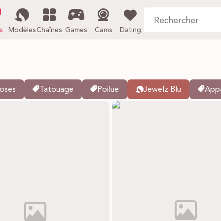
s
Modèles
Chaînes
Games
Cams
Dating
oses
Tatouage
Poilue
Jewelz Blu
Appa