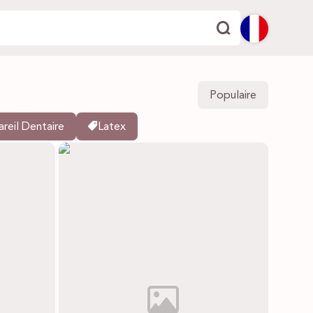
English
Populaire
Español
reil Dentaire
Latex
Deutsch
Français
Italiano
Português
Dutch