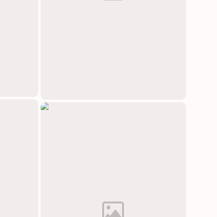
中文(简体)
日本語
Polski
Čeština
Svenska
Norsk
Dansk
Русский