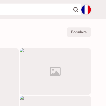
English
Populaire
Español
Deutsch
Français
Italiano
Português
Dutch