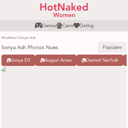
Games
Cams
Dating
Modèles
Sonya Ash
Sonya Ash Photos Nues
Populaire
Sonya Elf
August Ames
Dannell Norfolk