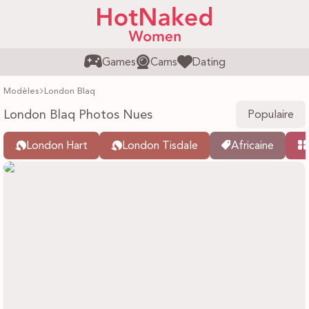
Games
Cams
Dating
Modèles
London Blaq
London Blaq Photos Nues
Populaire
London Hart
London Tisdale
Africaine