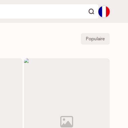
English
Populaire
Español
Deutsch
Français
Italiano
Português
Dutch