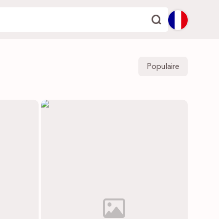
English
Populaire
Español
Deutsch
Français
Italiano
Português
Dutch