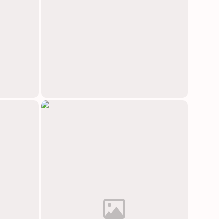
中文(简体)
日本語
Polski
Čeština
Svenska
Norsk
Dansk
Русский