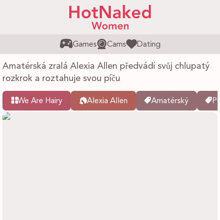
Games
Cams
Dating
Amatérská zralá Alexia Allen předvádí svůj chlupatý
rozkrok a roztahuje svou píču
We Are Hairy
Alexia Allen
Amatérský
P